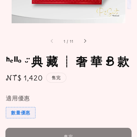
1
/
11
ᑋᵉᑊᑊᵒ ᵕ̈ 典 藏 ┊ 奢 華 B 款
Regular
NT$ 1,420
售完
price
適用優惠
數量優惠
售完