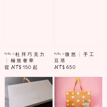
ᑋᵉᑊᑊᵒ ᵕ̈ 杜 拜 巧 克 力
ᑋᵉᑊᑊᵒ ᵕ̈ 微 悠 ┊ 手 工
┊ 極 致 奢 華
豆 塔
Regular
從
NT$ 150
起
Regular
NT$ 650
price
price