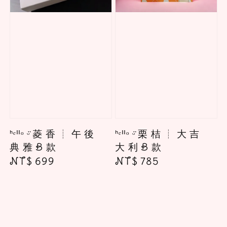
ᑋᵉᑊᑊᵒ ᵕ̈ 菱 香 ┊ 午 後
ᑋᵉᑊᑊᵒ ᵕ̈ 栗 桔 ┊ 大 吉
典 雅 B 款
大 利 B 款
Regular
NT$ 699
Regular
NT$ 785
price
price