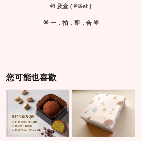
Pi 及盒 ( PiSet )
🌟 一．拍．即．合 🌟
您可能也喜歡