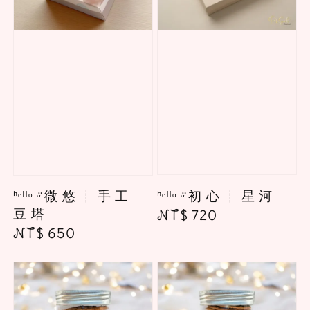
ᑋᵉᑊᑊᵒ ᵕ̈ 初 心 ┊ 星 河
ᑋᵉᑊᑊᵒ ᵕ̈ 微 悠 ┊ 手 工
豆 塔
Regular
NT$ 720
Regular
NT$ 650
price
price