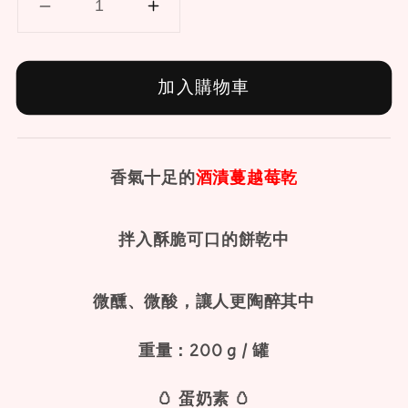
加入購物車
香氣十足的
酒漬蔓越莓乾
拌入酥脆可口的餅乾中
微醺、微酸，讓人更陶醉其中
重量：200 g / 罐
🥚 蛋奶素 🥚