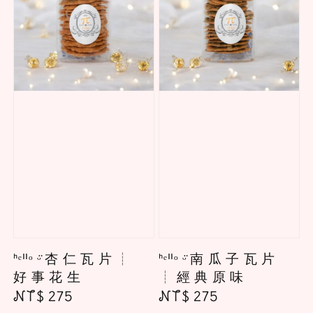
ᑋᵉᑊᑊᵒ ᵕ̈ 杏 仁 瓦 片 ┊
ᑋᵉᑊᑊᵒ ᵕ̈ 南 瓜 子 瓦 片
好 事 花 生
┊ 經 典 原 味
Regular
NT$ 275
Regular
NT$ 275