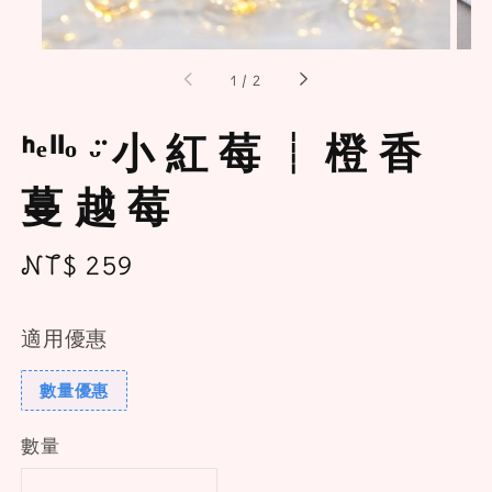
1
/
2
ᑋᵉᑊᑊᵒ ᵕ̈ 小 紅 莓 ┊ 橙 香
蔓 越 莓
Regular
NT$ 259
price
適用優惠
數量優惠
數量