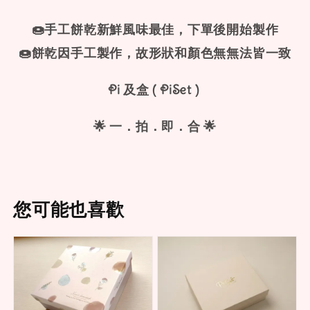
🍩手工餅乾新鮮風味最佳，下單後開始製作
🍩餅乾因手工製作，故形狀和顏色無無法皆一致
Pi 及盒 ( PiSet )
🌟 一．拍．即．合 🌟
您可能也喜歡