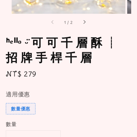
1
/
2
ᑋᵉᑊᑊᵒ ᵕ̈ 可 可 千 層 酥 ┊
招 牌 手 桿 千 層
Regular
NT$ 279
price
適用優惠
數量優惠
數量