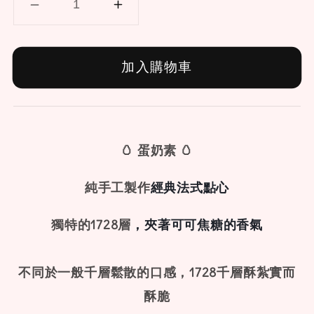
加入購物車
🥚 蛋奶素 🥚
純手工製作
經典法式點心
獨特的1728層
，夾著可可焦糖的香氣
不同於一般千層鬆散的口感，1728千層酥
紮實而
酥脆