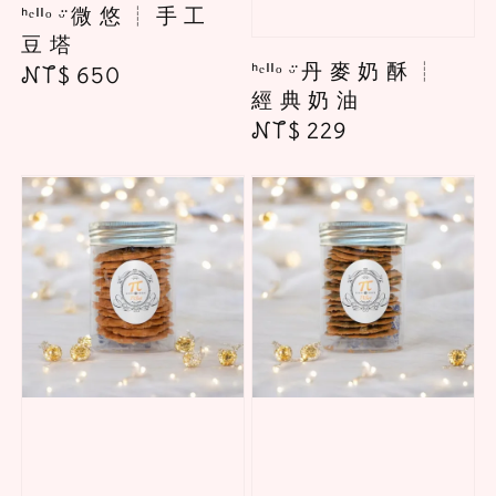
ᑋᵉᑊᑊᵒ ᵕ̈ 微 悠 ┊ 手 工
豆 塔
ᑋᵉᑊᑊᵒ ᵕ̈ 丹 麥 奶 酥 ┊
Regular
NT$ 650
經 典 奶 油
price
Regular
NT$ 229
price