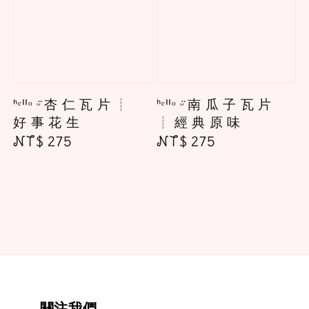
ᑋᵉᑊᑊᵒ ᵕ̈ 杏 仁 瓦 片 ┊
ᑋᵉᑊᑊᵒ ᵕ̈ 南 瓜 子 瓦 片
好 事 花 生
┊ 經 典 原 味
Regular
NT$ 275
Regular
NT$ 275
price
price
關注我們