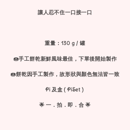
讓人忍不住一口接一口
重量：130 g / 罐
🍩手工餅乾新鮮風味最佳，下單後開始製作
🍩餅乾因手工製作，故形狀與顏色無法皆一致
Pi 及盒 ( PiSet )
🌟 一．拍．即．合 🌟