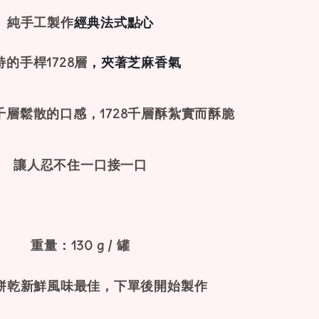
純手工製作
經典法式點心
特的手桿1728層
，夾著芝麻香氣
層鬆散的口感，1728千層酥
紮實而酥脆
讓人忍不住一口接一口
重量：130 g / 罐
工餅乾新鮮風味最佳，下單後開始製作