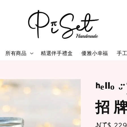
所有商品
精選伴手禮盒
優雅小幸福
手
ᑋᵉᑊᑊ
招 牌
Regular
NT$ 22