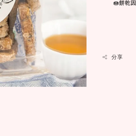
🍩餅乾
分享