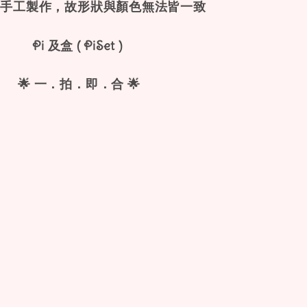
因手工製作，故形狀與顏色無法皆一致
Pi 及盒 ( PiSet )
🌟 一．拍．即．合 🌟