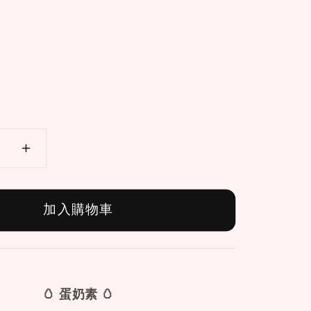
加入購物車
🥚 蛋奶素 🥚