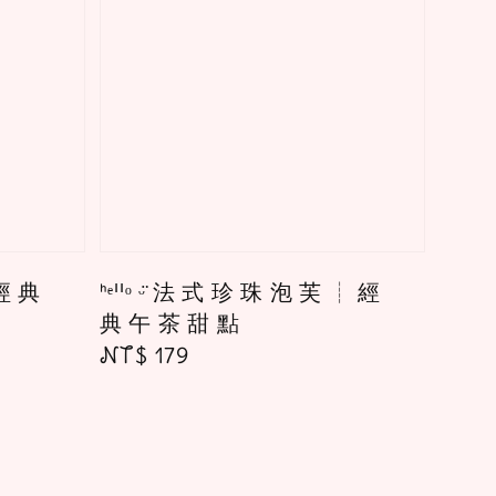
 經 典
ᑋᵉᑊᑊᵒ ᵕ̈ 法 式 珍 珠 泡 芙 ┊ 經
典 午 茶 甜 點
Regular
NT$ 179
price