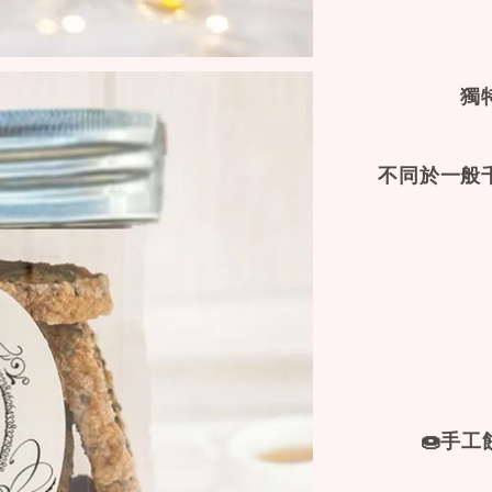
獨
不同於一般千
🍩手