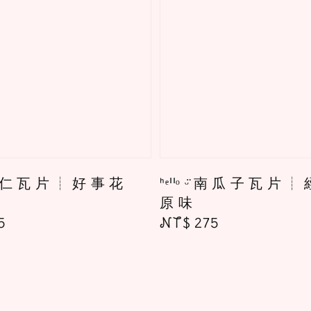
̈ 杏 仁 瓦 片 ┊ 好 事 花
ᑋᵉᑊᑊᵒ ᵕ̈ 南 瓜 子 瓦 片 ┊
原 味
r
5
Regular
NT$ 275
price