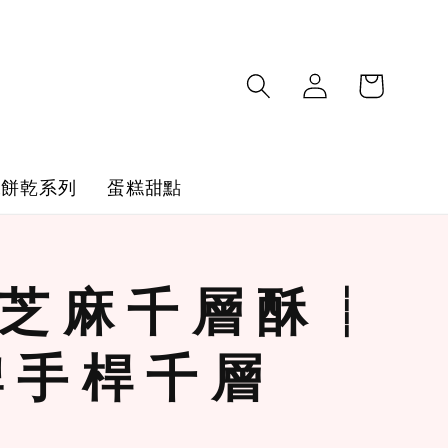
工餅乾系列
蛋糕甜點
ᵒ ᵕ̈ 芝 麻 千 層 酥 ┊
 手 桿 千 層
9