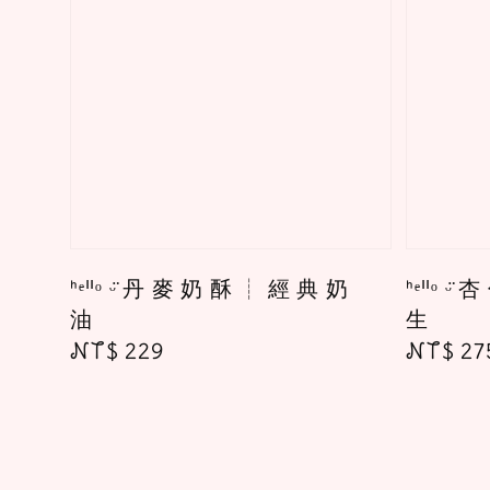
ᑋᵉᑊᑊᵒ ᵕ̈ 丹 麥 奶 酥 ┊ 經 典 奶
ᑋᵉᑊᑊᵒ ᵕ
油
生
Regular
NT$ 229
Regula
NT$ 27
price
price